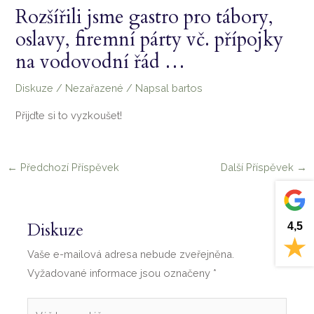
Rozšířili jsme gastro pro tábory,
oslavy, firemní párty vč. přípojky
na vodovodní řád …
Diskuze
/
Nezařazené
/ Napsal
bartos
Přijďte si to vyzkoušet!
←
Předchozí Příspěvek
Další Příspěvek
→
4,5
Diskuze
Vaše e-mailová adresa nebude zveřejněna.
Vyžadované informace jsou označeny
*
Váš