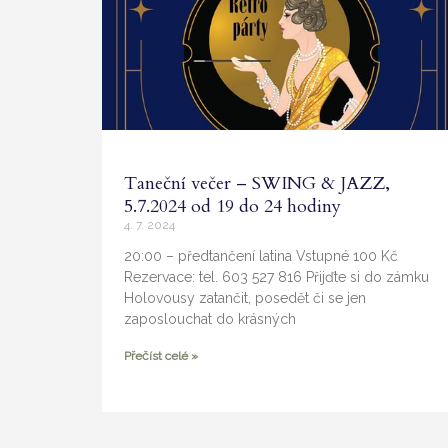
Taneční večer – SWING & JAZZ,
5.7.2024 od 19 do 24 hodiny
4. 7. 2024
20:00 – předtančení latina Vstupné 100 Kč
Rezervace: tel. 603 527 816 Přijďte si do zámku
Holovousy zatančit, posedět či se jen
zaposlouchat do krásných
Přečíst celé »