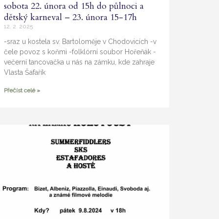
sobota 22. února od 15h do půlnoci a
dětský karneval – 23. února 15-17h
12. 2. 2025
-sraz u kostela sv. Bartoloměje v Chodovicích -v
čele povoz s koňmi -folklórní soubor Hořeňák -
večerní tancovačka u nás na zámku, kde zahraje
Vlasta Šafařík
Přečíst celé »