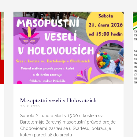
P
P
P
a
a
a
g
g
g
e
e
e
Masopustní veselí v Holovousích
20. 2. 2026
Sobota 21. února Start v 15:00 u kostela sv.
Bartoloměje Barevný masopustní průvod projde
Chodovicemi, zastaví se u Svartesu, pokračuje
kolem parcel až do areálu