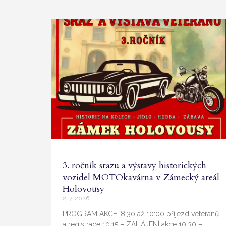
3. ročník srazu a výstavy historických
vozidel MOTOkavárna v Zámecký areál
Holovousy
2. 7. 2026
PROGRAM AKCE: 8.30 až 10:00 příjezd veteránů
a registrace 10.15 – ZAHÁJENÍ akce 10.30 –