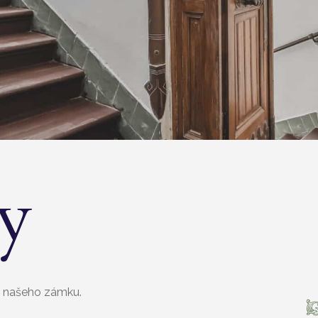
ty
z našeho zámku.