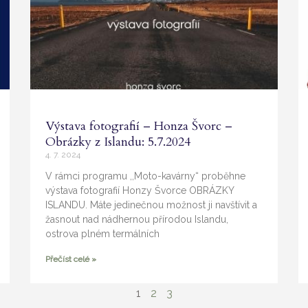
Výstava fotografií – Honza Švorc –
Obrázky z Islandu: 5.7.2024
4. 7. 2024
V rámci programu ,,Moto-kavárny“ proběhne
výstava fotografií Honzy Švorce OBRÁZKY
ISLANDU. Máte jedinečnou možnost ji navštívit a
žasnout nad nádhernou přírodou Islandu,
ostrova plném termálních
Přečíst celé »
1
2
3