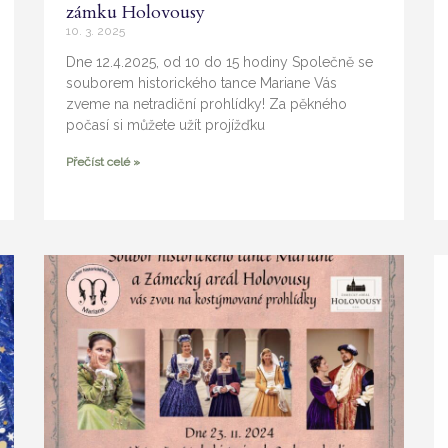
zámku Holovousy
10. 3. 2025
Dne 12.4.2025, od 10 do 15 hodiny Společně se
souborem historického tance Mariane Vás
zveme na netradiční prohlídky! Za pěkného
počasí si můžete užít projížďku
Přečíst celé »