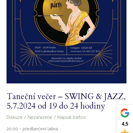
Taneční večer – SWING & JAZZ,
5.7.2024 od 19 do 24 hodiny
Diskuze
/
Nezařazené
/ Napsal
bartos
4,5
20:00 – předtančení latina