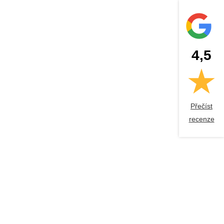
4,5
Přečíst
recenze