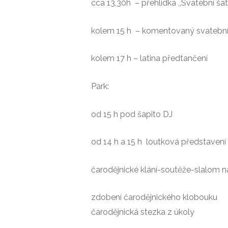
cca 13,30h – přehlídka ,,Svatební šaty
kolem 15 h – komentovaný svatebn
kolem 17 h – latina předtančení
Park:
od 15 h pod šapito DJ
od 14 h a 15 h loutková představení
čarodějnické klání-soutěže-slalom na 
zdobení čarodějnického klobouku
čarodějnická stezka z úkoly