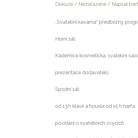
Diskuze
/
Nezařazené
/ Napsal
bar
,,Svatební kavárna“ předběžný prog
Horní sál:
Kadeřnice kosmetička, svatební salon 
prezentace dodavatelů
Spodní sál:
od 13.h klavír a housle od 15 h harfa
povídání o svatebních zvycích