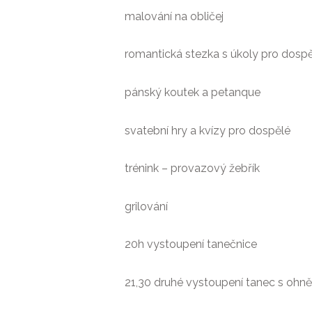
malování na obličej
romantická stezka s úkoly pro dosp
pánský koutek a petanque
svatební hry a kvízy pro dospělé
trénink – provazový žebřík
grilování
20h vystoupení tanečnice
21,30 druhé vystoupení tanec s ohn