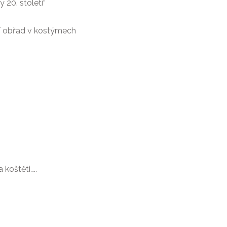
 20. století“
í obřad v kostýmech
koštěti…..