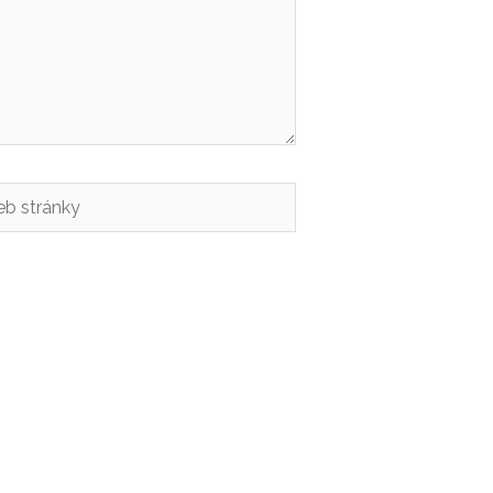
b
nky