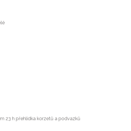
ělé
ěm 23 h přehlídka korzetů a podvazků