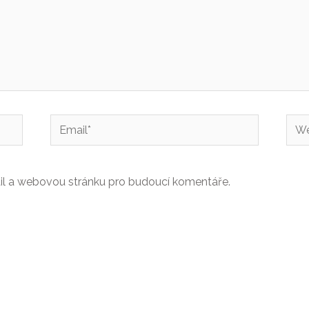
Email*
We
strá
ail a webovou stránku pro budoucí komentáře.