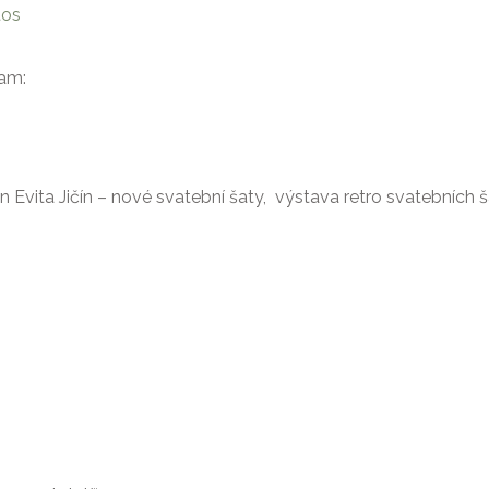
tos
ram:
Evita Jičín – nové svatební šaty, výstava retro svatebních ša